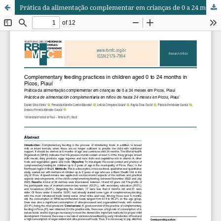
Prática da alimentação complementar em crianças de 0 a 24 meses em Picos, Piauí