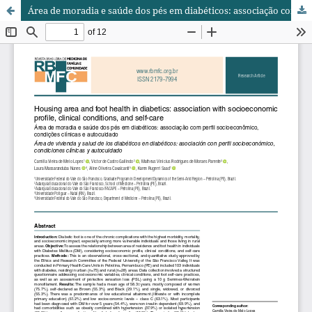
Área de moradia e saúde dos pés em diabéticos: associação com perfil socioeconômico, condições clínicas e autocuidado