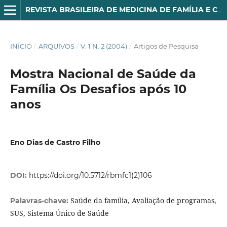
REVISTA BRASILEIRA DE MEDICINA DE FAMÍLIA E COMUNIDADE
INÍCIO
/
ARQUIVOS
/
V. 1 N. 2 (2004)
/
Artigos de Pesquisa
Mostra Nacional de Saúde da
Família Os Desafios após 10
anos
Eno Dias de Castro Filho
DOI:
https://doi.org/10.5712/rbmfc1(2)106
Saúde da família, Avaliação de programas,
Palavras-chave:
SUS, Sistema Único de Saúde