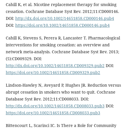
Cahill K, et al. Nicotine replacement therapy for smoking
cessation. Cochrane Database Syst Rev. 2012;11:CD000146.
DOI:
http://dx.doi.org/10.1002/14651858.CD000146.pub4
DOI:
https://doi.org/10.1002/14651858.CD000146.pub4
Cahill K, Stevens S, Perera R, Lancaster T. Pharmacological
interventions for smoking cessation: an overview and
network meta-analysis. Cochrane Database Syst Rev. 2013;
(5):CD009329. DOI:
http://dx.doi.org/10.1002/14651858.CD009329.pub2
DOI:
https://doi.org/10.1002/14651858.CD009329.pub2
Lindson-Hawley N, Aveyard P, Hughes JR. Reduction versus
abrupt cessation in smokers who want to quit. Cochrane
Database Syst Rev. 2012;11:CD008033. DOI:
http://dx.doi.org/10.1002/14651858.CD008033.pub3
DOI:
https://doi.org/10.1002/14651858.CD008033.pub3
Bittencourt L, Scarinci IC. Is There a Role for Community