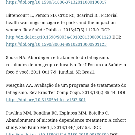
https://doi.org/10.1590/S1806-37132011000100017
Bittencourt L, Person SD, Cruz RC, Scarinci IC. Pictorial
health warnings on cigarette packs and the impact on
women. Rev Saúde Pública. 2013;47(6):1123-9. DOI:
http://dx.doi.org/10.1590/S0034-89102013000901123
DOI:
https://doi.org/10.1590/S0034-89102013000901123
Sousa NA. Abordagem e tratamento do tabagismo:
resultados de um grupo educativo. In: I Fórum da Saúde: o
foco é você. 2011 Out 7-9; Jundiaí, SP, Brasil.
Mesquita AA. Avaliação de um programa de tratamento do
tabagismo. Rev Bras Ter Comp Cogn. 2013;15(2):35-44. DOI:
https://doi.org/10.31505/rbtcc.v15i2.601
Pawlina MM, Rondina RC, Espinosa MM, Botelho C.
Abandonment of nicotine dependence treatment: A cohort
study. Sao Paulo Med J. 2016;134(1):47-55. DOI:
http://dx.doi.org/10.1590/1516-3180.2015.00830309
DOI: