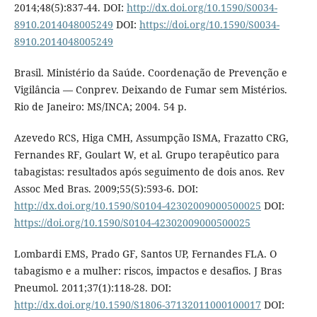
2014;48(5):837-44. DOI:
http://dx.doi.org/10.1590/S0034-
8910.2014048005249
DOI:
https://doi.org/10.1590/S0034-
8910.2014048005249
Brasil. Ministério da Saúde. Coordenação de Prevenção e
Vigilância — Conprev. Deixando de Fumar sem Mistérios.
Rio de Janeiro: MS/INCA; 2004. 54 p.
Azevedo RCS, Higa CMH, Assumpção ISMA, Frazatto CRG,
Fernandes RF, Goulart W, et al. Grupo terapêutico para
tabagistas: resultados após seguimento de dois anos. Rev
Assoc Med Bras. 2009;55(5):593-6. DOI:
http://dx.doi.org/10.1590/S0104-42302009000500025
DOI:
https://doi.org/10.1590/S0104-42302009000500025
Lombardi EMS, Prado GF, Santos UP, Fernandes FLA. O
tabagismo e a mulher: riscos, impactos e desafios. J Bras
Pneumol. 2011;37(1):118-28. DOI:
http://dx.doi.org/10.1590/S1806-37132011000100017
DOI: