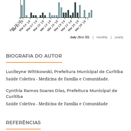
Feb 28 '18
Mar 01 '18
Mar 04 '18
Mar 07 '18
Mar 10 '18
Mar 13 '18
Mar 16 '18
Mar 19 '18
Mar 22 '18
Mar 25 '18
Mar 28 '18
|
|
daily (first 30)
monthly
yearly
BIOGRAFIA DO AUTOR
Lucileyne Wittkowski,
Prefeitura Municipal de Curitiba
Saúde Coletiva - Medicina de Família e Comunidade.
Cynthia Ramos Soares Dias,
Prefeitura Municipal de
Curitiba
Saúde Coletiva - Medicina de Família e Comunidade
REFERÊNCIAS