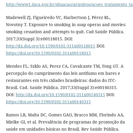
http://www1.inca.gov.br/situacao/arquivos/acoes_tratamento_t
Madewell ZJ, Figueiredo VC, Harbertson J, Pérez RL,
Novotny T. Exposure to smoking in soap operas and movies:
smoking cessation and attempts to quit. Cad Saúde Pública.
2017;33(Suppl 3):e00118015. DOI:
http://dx.doi.org/10.1590/0102-311x00118015
DOI:
https://doi.org/10.1590/0102-311x00118015
Mendes FL, Szklo AS, Perez CA, Cavalcante TM, Fong GT. A
percepção do cumprimento das leis antifumo em bares e
restaurantes em três cidades brasileiras: dados do ITC-
Brasil. Cad. Saúde Pública. 2017;33(Suppl 3):e00140315.
DOI:
http://dx.doi.org/10.1590/0102-311x00140315
DOI:
https://doi.org/10.1590/0102-311x00140315
Ramos LR, Malta DC, Gomes GAO, Bracco MM, Florindo AA,
Mielke GI, et al. Prevalência de programas de promoção da
saúde em unidades básicas no Brasil. Rev Saúde Pública.