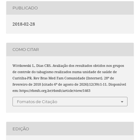
PUBLICADO
2018-02-28
COMO CITAR
Wittkowski L, Dias CRS. Avaliação dos resultados obtidos nos grupos
de controle do tabagismo realizados numa unidade de saúde de
Curitiba-PR. Rev Bras Med Fam Comunidade [Internet]. 28º de
fevereiro de 2018 [citado 6º de agosto de 2026];12(39):1-11. Disponível
em: https://rbmfc.org.br/rbmfc/article/view/1463
Fomatos de Citação
EDIÇÃO