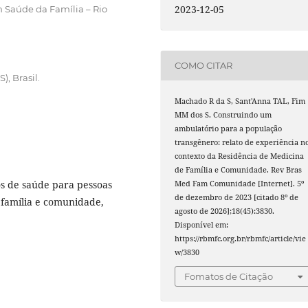
2023-12-05
 Saúde da Família – Rio
COMO CITAR
), Brasil.
Machado R da S, Sant'Anna TAL, Fim
MM dos S. Construindo um
ambulatório para a população
transgênero: relato de experiência n
contexto da Residência de Medicina
de Família e Comunidade. Rev Bras
os de saúde para pessoas
Med Fam Comunidade [Internet]. 5º
de dezembro de 2023 [citado 8º de
 família e comunidade,
agosto de 2026];18(45):3830.
Disponível em:
https://rbmfc.org.br/rbmfc/article/vie
w/3830
Fomatos de Citação