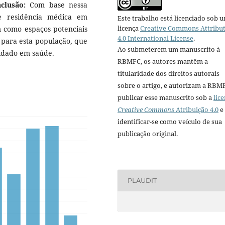
clusão:
Com base nessa
e residência médica em
Este trabalho está licenciado sob 
licença
Creative Commons Attribu
 como espaços potenciais
4.0 International License
.
s para esta população, que
Ao submeterem um manuscrito à
uidado em saúde.
RBMFC, os autores mantêm a
titularidade dos direitos autorais
sobre o artigo, e autorizam a RBM
publicar esse manuscrito sob a
lic
Creative Commons
Atribuição 4.0
e
identificar-se como veículo de sua
publicação original.
PLAUDIT