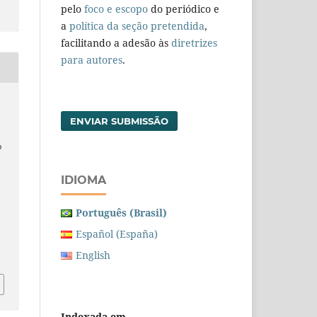
pelo
foco e escopo
do periódico e
a
política da seção pretendida
,
facilitando a adesão às
diretrizes
para autores
.
ENVIAR SUBMISSÃO
o
IDIOMA
Português (Brasil)
Español (España)
English
Indexada em