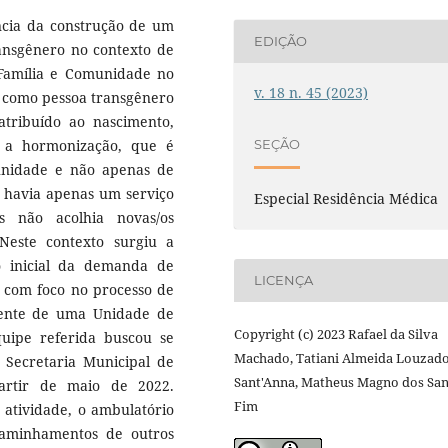
ncia da construção de um
EDIÇÃO
ansgênero no contexto de
Família e Comunidade no
v. 18 n. 45 (2023)
se como pessoa transgênero
tribuído ao nascimento,
 a hormonização, que é
SEÇÃO
unidade e não apenas de
to havia apenas um serviço
Especial Residência Médica
s não acolhia novas/os
este contexto surgiu a
o inicial da demanda de
LICENÇA
, com foco no processo de
tente de uma Unidade de
Copyright (c) 2023 Rafael da Silva
uipe referida buscou se
Machado, Tatiani Almeida Louzad
 Secretaria Municipal de
Sant'Anna, Matheus Magno dos San
artir de maio de 2022.
Fim
tividade, o ambulatório
aminhamentos de outros