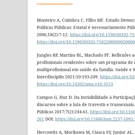
Monteiro A, Coimbra C, Filho MF. Estado Democr
Políticas Públicas: Estatal é necessariamente Púb
2006;18(2):7-12.
https://doi.org/10.1590/S0102-
https://doi.org/10.1590/S0102-718220060002000
Jungles RP, Martins BL, Machado PF. Reflexões 
profissionais residentes sobre um programa de 
multiprofissional em saúde da família. Saúde e
Interdisciplin 2021;10:193-209.
https://doi.org/
https://doi.org/10.24302/sma.v10.3553
Campos G, Hur D. Da Invisibilidade à Participaçã
discursos sobre a luta de travestis e transexuais.
Públicas 2017;7(2):244-61.
https://doi.org/10.116
261
DOI:
https://doi.org/10.11606/issn.2237-109
Hercowitz A, Morikawa M, Ciasca SV, Junior AL