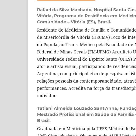
Rafael da Silva Machado,
Hospital Santa Cas
Vitória, Programa de Residência em Medicin
Comunidade – Vitória (ES), Brasil.
Residente de Medicina de Família e Comunidade
de Misericórdia de Vitória (HSCMV) Foco de in
da População Trans. Médico pela Faculdade de 
Federal de Minas Gerais (FM-UFMG) Arquiteto U
Universidade Federal do Espírito Santo (UFES) 
ator e artista visual, participando de residência
Argentina, com principal eixo de pesquisa artíst
relações pessoais da contemporaneidade, atravé
performances. Acredita na força da transdiscip
indivíduo.
Tatiani Almeida Louzado Sant'Anna,
Fundaç
Mestrado Profissional em Saúde da Família –
Brasil.
Graduada em Medicina pela UFES Médica de Fa
AMB Ginecologista e Obstetra pela AMB Mestre 