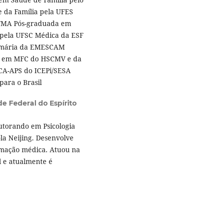
da Família pela UFES
UFMA Pós-graduada em
 pela UFSC Médica da ESF
rimária da EMESCAM
a em MFC do HSCMV e da
A-APS do ICEPi/SESA
ara o Brasil
e Federal do Espírito
outorando em Psicologia
ola Neijing. Desenvolve
rmação médica. Atuou na
al e atualmente é