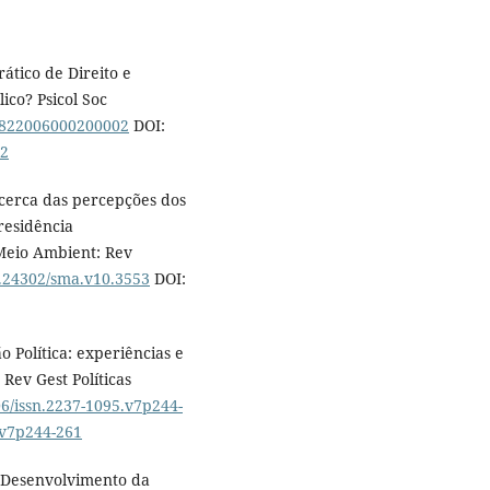
ático de Direito e
lico? Psicol Soc
71822006000200002
DOI:
02
acerca das percepções dos
residência
 Meio Ambient: Rev
10.24302/sma.v10.3553
DOI:
o Política: experiências e
 Rev Gest Políticas
06/issn.2237-1095.v7p244-
5.v7p244-261
. Desenvolvimento da