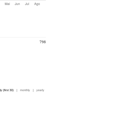
798
|
|
ly (first 30)
monthly
yearly