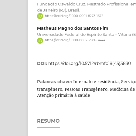
Fundação Oswaldo Cruz, Mestrado Profissional em
de Janeiro (RJ), Brasil.
https://orcid.org/0000-0001-8273-1672
Matheus Magno dos Santos Fim
Universidade Federal do Espírito Santo – Vitória (ES
https://orcid.org/0000-0002-7986-3444
DOI:
https://doi.org/10.5712/rbmfc18(45)3830
Internato e residência, Serviç
Palavras-chave:
transgênero, Pessoas Transgênero, Medicina de
Atenção primária à saúde
RESUMO