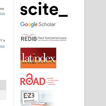
uma
tion
FC a
ença