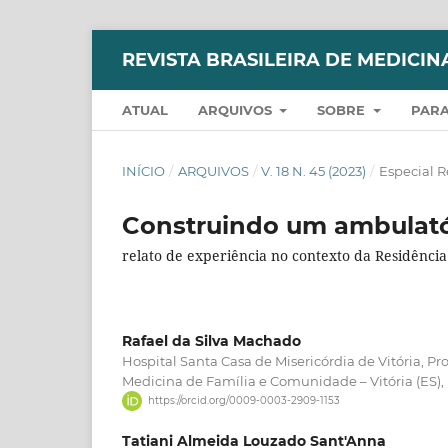
REVISTA BRASILEIRA DE MEDICIN
ATUAL
ARQUIVOS
SOBRE
PARA
INÍCIO
/
ARQUIVOS
/
V. 18 N. 45 (2023)
/
Especial 
Construindo um ambulató
relato de experiência no contexto da Residênci
Rafael da Silva Machado
Hospital Santa Casa de Misericórdia de Vitória, 
Medicina de Família e Comunidade – Vitória (ES), B
https://orcid.org/0009-0003-2909-1153
Tatiani Almeida Louzado Sant'Anna