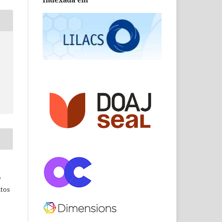
o
tos