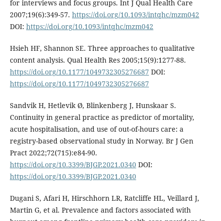
for interviews and focus groups. Int J Qual Health Care
2007;19(6):349-57.
https://doi.org/10.1093/intqhc/mzm042
DOI:
https://doi.org/10.1093/intqhc/mzm042
Hsieh HF, Shannon SE. Three approaches to qualitative
content analysis. Qual Health Res 2005;15(9):1277-88.
https://doi.org/10.1177/1049732305276687
DOI:
https://doi.org/10.1177/1049732305276687
Sandvik H, Hetlevik Ø, Blinkenberg J, Hunskaar S.
Continuity in general practice as predictor of mortality,
acute hospitalisation, and use of out-of-hours care: a
registry-based observational study in Norway. Br J Gen
Pract 2022;72(715):e84-90.
https://doi.org/10.3399/BJGP.2021.0340
DOI:
https://doi.org/10.3399/BJGP.2021.0340
Dugani S, Afari H, Hirschhorn LR, Ratcliffe HL, Veillard J,
Martin G, et al. Prevalence and factors associated with