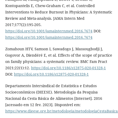
Kontopantelis E, Chew-Graham C, et al. Controlled
Interventions to Reduce Burnout in Physicians: A Systematic
Review and Meta-analysis. JAMA Intern Med
2017;177(2):195-205.
https://doi.org/10.1001/jamainternmed.2016.7674
DOI:
https://doi.org/10.1001/jamainternmed.2016.7674
Zomahoun HTV, Samson I, Sawadogo J, Massougbodji J,
Gogovor A, Diendéré E, et al. Effects of the scope of practice
on family physicians: a systematic review. BMC Fam Pract
2021;22(1):12.
https://doi.org/10.1186/s12875-020-01328-1
DOI:
https://doi.org/10.1186/s12875-020-01328-1
Departamento Intersindical de Estatística e Estudos
Socioeconômicos (DIEESE). Metodologia da Pesquisa
Nacional da Cesta Básica de Alimentos [Internet]. 2016
[acessado em 12 fev. 2023]. Disponível em:
https://www.dieese.org.br/metodologia/metodologiaCestaBasic