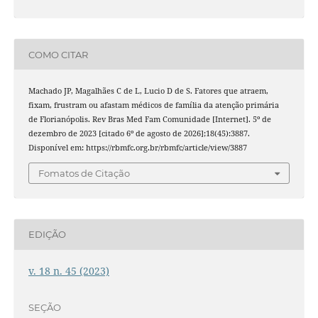
COMO CITAR
Machado JP, Magalhães C de L, Lucio D de S. Fatores que atraem,
fixam, frustram ou afastam médicos de família da atenção primária
de Florianópolis. Rev Bras Med Fam Comunidade [Internet]. 5º de
dezembro de 2023 [citado 6º de agosto de 2026];18(45):3887.
Disponível em: https://rbmfc.org.br/rbmfc/article/view/3887
Fomatos de Citação
EDIÇÃO
v. 18 n. 45 (2023)
SEÇÃO