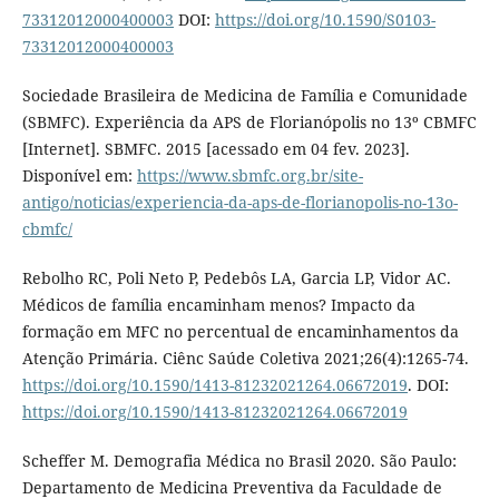
73312012000400003
DOI:
https://doi.org/10.1590/S0103-
73312012000400003
Sociedade Brasileira de Medicina de Família e Comunidade
(SBMFC). Experiência da APS de Florianópolis no 13º CBMFC
[Internet]. SBMFC. 2015 [acessado em 04 fev. 2023].
Disponível em:
https://www.sbmfc.org.br/site-
antigo/noticias/experiencia-da-aps-de-florianopolis-no-13o-
cbmfc/
Rebolho RC, Poli Neto P, Pedebôs LA, Garcia LP, Vidor AC.
Médicos de família encaminham menos? Impacto da
formação em MFC no percentual de encaminhamentos da
Atenção Primária. Ciênc Saúde Coletiva 2021;26(4):1265-74.
https://doi.org/10.1590/1413-81232021264.06672019
. DOI:
https://doi.org/10.1590/1413-81232021264.06672019
Scheffer M. Demografia Médica no Brasil 2020. São Paulo:
Departamento de Medicina Preventiva da Faculdade de