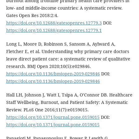
burnout among frontline primary health care providers in
low- and middle-income countries: A systematic review.
Gates Open Res 2018:2:4.
https://doi.org/10.12688/gatesopenres.12779.3
DOI:
https://doi.org/10.12688/gatesopenres.12779.1
Long L, Moore D, Robinson S, Sansom A, Aylward A,
Fletcher E, et al. Understanding why primary care doctors
leave direct patient care: a systematic review of qualitative
research. BMJ Open 2020;10(5):e029846.
https://doi.org/10.1136/bmjopen-2019-029846
DOI:
https://doi.org/10.1136/bmjopen-2019-029846
Hall LH, Johnson J, Watt I, Tsipa A, O’Connor DB. Healthcare
Staff Wellbeing, Burnout, and Patient Safety: A Systematic
Review. PLoS One 2016;11(7):e0159015.
https://doi.org/10.1371/journal.pone.0159015
DOI:
https://doi.org/10.1371/journal.pone.0159015
Panagioti M, Panagopoulou E, Bower P, Lewith G,