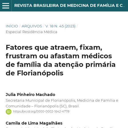
REVISTA BRASILEIRA DE MEDICINA DE FAMÍLIA E COMUNIDADE
INÍCIO
/
ARQUIVOS
/
V. 18 N. 45 (2023)
/
Especial Residência Médica
Fatores que atraem, fixam,
frustram ou afastam médicos
de família da atenção primária
de Florianópolis
Julia Pinheiro Machado
Secretaria Municipal de Florianópolis, Medicina de Família e
Comunidade – Florianópolis (SC), Brasil.
https://orcid.org/0000-0002-1642-4778
Camila de Lima Magalhães