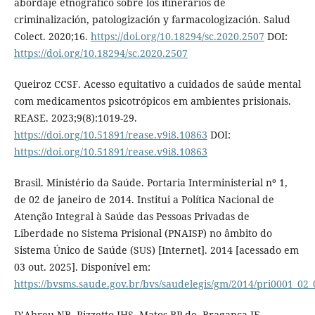
abordaje etnográfico sobre los itinerarios de
criminalización, patologización y farmacologización. Salud
Colect. 2020;16.
https://doi.org/10.18294/sc.2020.2507
DOI:
https://doi.org/10.18294/sc.2020.2507
Queiroz CCSF. Acesso equitativo a cuidados de saúde mental
com medicamentos psicotrópicos em ambientes prisionais.
REASE. 2023;9(8):1019-29.
https://doi.org/10.51891/rease.v9i8.10863
DOI:
https://doi.org/10.51891/rease.v9i8.10863
Brasil. Ministério da Saúde. Portaria Interministerial nº 1,
de 02 de janeiro de 2014. Institui a Política Nacional de
Atenção Integral à Saúde das Pessoas Privadas de
Liberdade no Sistema Prisional (PNAISP) no âmbito do
Sistema Único de Saúde (SUS) [Internet]. 2014 [acessado em
03 out. 2025]. Disponível em:
https://bvsms.saude.gov.br/bvs/saudelegis/gm/2014/pri0001_02
D’Abreu NB, Rizzetto JHS, Matos BP de, Bragança JF.