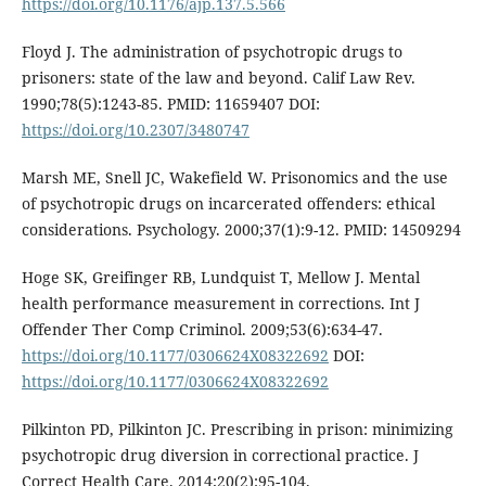
https://doi.org/10.1176/ajp.137.5.566
Floyd J. The administration of psychotropic drugs to
prisoners: state of the law and beyond. Calif Law Rev.
1990;78(5):1243-85. PMID: 11659407 DOI:
https://doi.org/10.2307/3480747
Marsh ME, Snell JC, Wakefield W. Prisonomics and the use
of psychotropic drugs on incarcerated offenders: ethical
considerations. Psychology. 2000;37(1):9-12. PMID: 14509294
Hoge SK, Greifinger RB, Lundquist T, Mellow J. Mental
health performance measurement in corrections. Int J
Offender Ther Comp Criminol. 2009;53(6):634-47.
https://doi.org/10.1177/0306624X08322692
DOI:
https://doi.org/10.1177/0306624X08322692
Pilkinton PD, Pilkinton JC. Prescribing in prison: minimizing
psychotropic drug diversion in correctional practice. J
Correct Health Care. 2014;20(2):95-104.