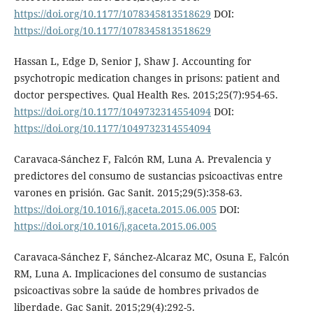
https://doi.org/10.1177/1078345813518629
DOI:
https://doi.org/10.1177/1078345813518629
Hassan L, Edge D, Senior J, Shaw J. Accounting for
psychotropic medication changes in prisons: patient and
doctor perspectives. Qual Health Res. 2015;25(7):954-65.
https://doi.org/10.1177/1049732314554094
DOI:
https://doi.org/10.1177/1049732314554094
Caravaca-Sánchez F, Falcón RM, Luna A. Prevalencia y
predictores del consumo de sustancias psicoactivas entre
varones en prisión. Gac Sanit. 2015;29(5):358-63.
https://doi.org/10.1016/j.gaceta.2015.06.005
DOI:
https://doi.org/10.1016/j.gaceta.2015.06.005
Caravaca-Sánchez F, Sánchez-Alcaraz MC, Osuna E, Falcón
RM, Luna A. Implicaciones del consumo de sustancias
psicoactivas sobre la saúde de hombres privados de
liberdade. Gac Sanit. 2015;29(4):292-5.