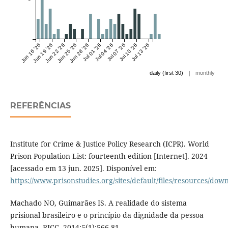
Jun 16 '26
Jun 19 '26
Jun 22 '26
Jun 25 '26
Jun 28 '26
Jul 01 '26
Jul 04 '26
Jul 07 '26
Jul 10 '26
Jul 13 '26
|
daily (first 30)
monthly
REFERÊNCIAS
Institute for Crime & Justice Policy Research (ICPR). World
Prison Population List: fourteenth edition [Internet]. 2024
[acessado em 13 jun. 2025]. Disponível em:
https://www.prisonstudies.org/sites/default/files/resources/dow
Machado NO, Guimarães IS. A realidade do sistema
prisional brasileiro e o princípio da dignidade da pessoa
humana. RICC. 2014;5(1):566-81.