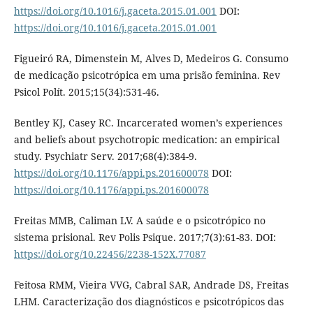
https://doi.org/10.1016/j.gaceta.2015.01.001
DOI:
https://doi.org/10.1016/j.gaceta.2015.01.001
Figueiró RA, Dimenstein M, Alves D, Medeiros G. Consumo
de medicação psicotrópica em uma prisão feminina. Rev
Psicol Polít. 2015;15(34):531-46.
Bentley KJ, Casey RC. Incarcerated women’s experiences
and beliefs about psychotropic medication: an empirical
study. Psychiatr Serv. 2017;68(4):384-9.
https://doi.org/10.1176/appi.ps.201600078
DOI:
https://doi.org/10.1176/appi.ps.201600078
Freitas MMB, Caliman LV. A saúde e o psicotrópico no
sistema prisional. Rev Polis Psique. 2017;7(3):61-83. DOI:
https://doi.org/10.22456/2238-152X.77087
Feitosa RMM, Vieira VVG, Cabral SAR, Andrade DS, Freitas
LHM. Caracterização dos diagnósticos e psicotrópicos das