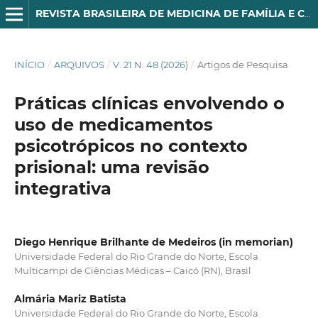
REVISTA BRASILEIRA DE MEDICINA DE FAMÍLIA E COMUNIDADE
INÍCIO
/
ARQUIVOS
/
V. 21 N. 48 (2026)
/
Artigos de Pesquisa
Práticas clínicas envolvendo o
uso de medicamentos
psicotrópicos no contexto
prisional: uma revisão
integrativa
Diego Henrique Brilhante de Medeiros (in memorian)
Universidade Federal do Rio Grande do Norte, Escola
Multicampi de Ciências Médicas – Caicó (RN), Brasil
Almária Mariz Batista
Universidade Federal do Rio Grande do Norte, Escola