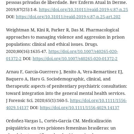
pessoas privadas de liberdade. Rev Enferm Atual In Derme.
2019;87(25):1-8.
https://doi.org/10.31011/reaid-2019-v.87-n.25
DOI:
https://doi.org/10.31011/reaid-2019-v.87-n.25-art.202
Weightman M, Kini R, Parker R, Das M. Pharmacological
approaches to managing violence and aggression in prison
populations: clinical and ethical issues. Drugs.
2020;80(16):1635-47.
https://doi.org/10.1007/s40265-020-
01372-2
DOI:
https://doi.org/10.1007/s40265-020-01372-2
Arnau F, García-Guerrero J, Benito A, Vera-Remartínez EJ,
Baquero A, Haro G. Sociodemographic, clinical, and
therapeutic aspects of penitentiary psychiatric consultation:
toward integration into the general mental health services.
J Forensic Sci. 2020;65(1):160-5.
https://doi.org/10.1111/1556-
4029.14137
DOI:
https://doi.org/10.1111/1556-4029.14137
Ordoñez-Vargas L, Cortés-García CM. Medicalización
psiquiátrica en tres prisiones femeninas brasileras: un