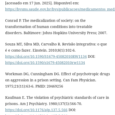
[acessado em 17 jun. 2025]. Disponível em:
https://bvsms.saude.gov.br/bvs/publicacoes/medicamentos_med
Conrad P. The medicalization of society: on the
transformation of human conditions into treatable
disorders. Baltimore: Johns Hopkins University Press; 2007.
Souza MT, Silva MD, Carvalho R. Revisão integrativa: o que
é e como fazer. Einstein. 2010;8(1):102-6.
https://doi.org/10.1590/S1679-45082010RW1134
DOI:
https://doi.org/10.1590/s1679-45082010rw1134
Workman DG, Cunningham DG. Effect of psychotropic drugs
on aggression in a prison setting. Can Fam Physician.
1975;21(11):63-6. PMID: 20469256
Kaufman E. The violation of psychiatric standards of care in
prisons. Am J Psychiatry. 1980;137(5):566-70.
https://doi.org/10.1176/ajp.137.5.566
DOI: