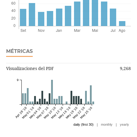
MÉTRICAS
Visualizaciones del PDF
9,268
9
Apr 28 '16
May 01 '16
May 04 '16
May 07 '16
May 10 '16
May 13 '16
May 16 '16
May 19 '16
May 22 '16
May 25 '16
|
|
daily (first 30)
monthly
yearly