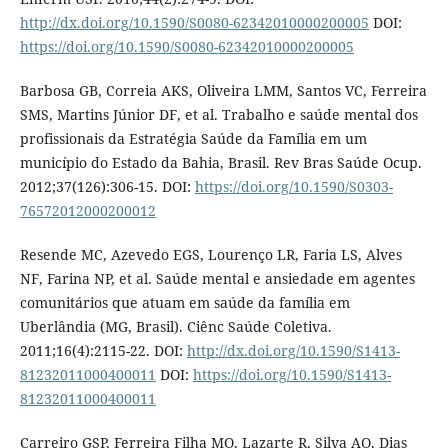
http://dx.doi.org/10.1590/S0080-62342010000200005
DOI:
https://doi.org/10.1590/S0080-62342010000200005
Barbosa GB, Correia AKS, Oliveira LMM, Santos VC, Ferreira
SMS, Martins Júnior DF, et al. Trabalho e saúde mental dos
profissionais da Estratégia Saúde da Família em um
município do Estado da Bahia, Brasil. Rev Bras Saúde Ocup.
2012;37(126):306-15. DOI:
https://doi.org/10.1590/S0303-
76572012000200012
Resende MC, Azevedo EGS, Lourenço LR, Faria LS, Alves
NF, Farina NP, et al. Saúde mental e ansiedade em agentes
comunitários que atuam em saúde da família em
Uberlândia (MG, Brasil). Ciênc Saúde Coletiva.
2011;16(4):2115-22. DOI:
http://dx.doi.org/10.1590/S1413-
81232011000400011
DOI:
https://doi.org/10.1590/S1413-
81232011000400011
Carreiro GSP, Ferreira Filha MO, Lazarte R, Silva AO, Dias