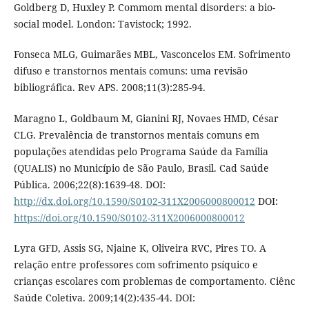
Goldberg D, Huxley P. Commom mental disorders: a bio-
social model. London: Tavistock; 1992.
Fonseca MLG, Guimarães MBL, Vasconcelos EM. Sofrimento
difuso e transtornos mentais comuns: uma revisão
bibliográfica. Rev APS. 2008;11(3):285-94.
Maragno L, Goldbaum M, Gianini RJ, Novaes HMD, César
CLG. Prevalência de transtornos mentais comuns em
populações atendidas pelo Programa Saúde da Família
(QUALIS) no Município de São Paulo, Brasil. Cad Saúde
Pública. 2006;22(8):1639-48. DOI:
http://dx.doi.org/10.1590/S0102-311X2006000800012
DOI:
https://doi.org/10.1590/S0102-311X2006000800012
Lyra GFD, Assis SG, Njaine K, Oliveira RVC, Pires TO. A
relação entre professores com sofrimento psíquico e
crianças escolares com problemas de comportamento. Ciênc
Saúde Coletiva. 2009;14(2):435-44. DOI: