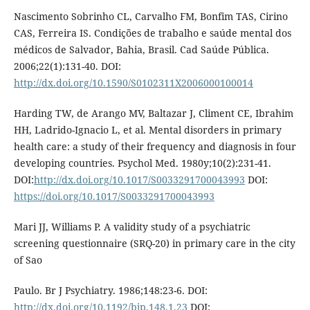
Nascimento Sobrinho CL, Carvalho FM, Bonfim TAS, Cirino
CAS, Ferreira IS. Condições de trabalho e saúde mental dos
médicos de Salvador, Bahia, Brasil. Cad Saúde Pública.
2006;22(1):131-40. DOI:
http://dx.doi.org/10.1590/S0102311X2006000100014
Harding TW, de Arango MV, Baltazar J, Climent CE, Ibrahim
HH, Ladrido-Ignacio L, et al. Mental disorders in primary
health care: a study of their frequency and diagnosis in four
developing countries. Psychol Med. 1980y;10(2):231-41.
DOI:
http://dx.doi.org/10.1017/S0033291700043993
DOI:
https://doi.org/10.1017/S0033291700043993
Mari JJ, Williams P. A validity study of a psychiatric
screening questionnaire (SRQ-20) in primary care in the city
of Sao
Paulo. Br J Psychiatry. 1986;148:23-6. DOI:
http://dx.doi.org/10.1192/bjp.148.1.23
DOI: