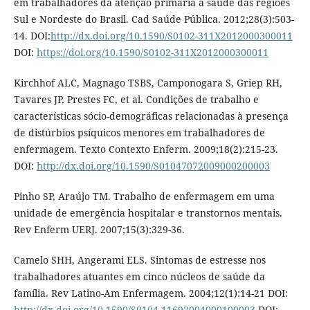
em trabalhadores da atenção primária à saúde das regiões
Sul e Nordeste do Brasil. Cad Saúde Pública. 2012;28(3):503-
14. DOI:
http://dx.doi.org/10.1590/S0102-311X2012000300011
DOI:
https://doi.org/10.1590/S0102-311X2012000300011
Kirchhof ALC, Magnago TSBS, Camponogara S, Griep RH,
Tavares JP, Prestes FC, et al. Condições de trabalho e
características sócio-demográficas relacionadas à presença
de distúrbios psíquicos menores em trabalhadores de
enfermagem. Texto Contexto Enferm. 2009;18(2):215-23.
DOI:
http://dx.doi.org/10.1590/S01047072009000200003
Pinho SP, Araújo TM. Trabalho de enfermagem em uma
unidade de emergência hospitalar e transtornos mentais.
Rev Enferm UERJ. 2007;15(3):329-36.
Camelo SHH, Angerami ELS. Sintomas de estresse nos
trabalhadores atuantes em cinco núcleos de saúde da
família. Rev Latino-Am Enfermagem. 2004;12(1):14-21 DOI:
http://dx.doi.org/10.1590/S0104-11692004000100003
DOI: