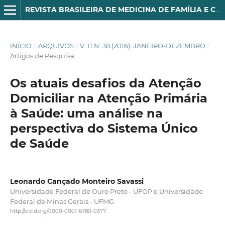
REVISTA BRASILEIRA DE MEDICINA DE FAMÍLIA E COMUNIDADE
INÍCIO
/
ARQUIVOS
/
V. 11 N. 38 (2016): JANEIRO-DEZEMBRO
/
Artigos de Pesquisa
Os atuais desafios da Atenção
Domiciliar na Atenção Primária
à Saúde: uma análise na
perspectiva do Sistema Único
de Saúde
Leonardo Cançado Monteiro Savassi
Universidade Federal de Ouro Preto - UFOP e Universidade
Federal de Minas Gerais - UFMG
http://orcid.org/0000-0001-6780-0377