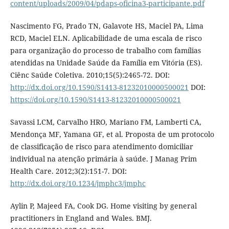
content/uploads/2009/04/pdaps-oficina3-participante.pdf
Nascimento FG, Prado TN, Galavote HS, Maciel PA, Lima
RCD, Maciel ELN. Aplicabilidade de uma escala de risco
para organização do processo de trabalho com famílias
atendidas na Unidade Saúde da Família em Vitória (ES).
Ciênc Saúde Coletiva. 2010;15(5):2465-72. DOI:
http://dx.doi.org/10.1590/S1413-81232010000500021
DOI:
https://doi.org/10.1590/S1413-81232010000500021
Savassi LCM, Carvalho HRO, Mariano FM, Lamberti CA,
Mendonça MF, Yamana GF, et al. Proposta de um protocolo
de classificação de risco para atendimento domiciliar
individual na atenção primária à saúde. J Manag Prim
Health Care. 2012;3(2):151-7. DOI:
http://dx.doi.org/10.1234/jmphc3/jmphc
Aylin P, Majeed FA, Cook DG. Home visiting by general
practitioners in England and Wales. BMJ.