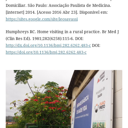
Domiciliar. São Paulo: Associação Paulista de Medicina.
[internet] 2014. [Acesso 2016 Abr 23]. Disponível em:
https://sites.google.com/site/leosavassi
Humphreys RC. Home visiting in a rural practice. Br Med J
(Clin Res Ed). 1981;282(6258):115-6. DOI:
http://dx.doi.org/10.1136/bmj.282.6262.483-c
DOI:
https://doi.org/10.1136/bmj.282.6262.483-c