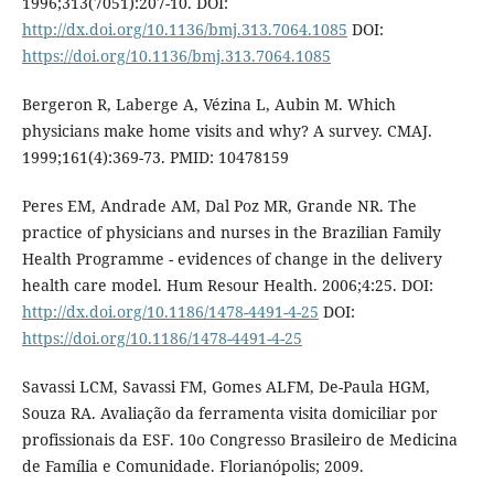
1996;313(7051):207-10. DOI:
http://dx.doi.org/10.1136/bmj.313.7064.1085
DOI:
https://doi.org/10.1136/bmj.313.7064.1085
Bergeron R, Laberge A, Vézina L, Aubin M. Which
physicians make home visits and why? A survey. CMAJ.
1999;161(4):369-73. PMID: 10478159
Peres EM, Andrade AM, Dal Poz MR, Grande NR. The
practice of physicians and nurses in the Brazilian Family
Health Programme - evidences of change in the delivery
health care model. Hum Resour Health. 2006;4:25. DOI:
http://dx.doi.org/10.1186/1478-4491-4-25
DOI:
https://doi.org/10.1186/1478-4491-4-25
Savassi LCM, Savassi FM, Gomes ALFM, De-Paula HGM,
Souza RA. Avaliação da ferramenta visita domiciliar por
profissionais da ESF. 10o Congresso Brasileiro de Medicina
de Família e Comunidade. Florianópolis; 2009.