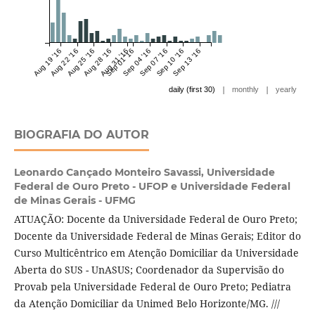
Aug 19 '16
Aug 22 '16
Aug 25 '16
Aug 28 '16
Aug 31 '16
Sep 01 '16
Sep 04 '16
Sep 07 '16
Sep 10 '16
Sep 13 '16
|
|
daily (first 30)
monthly
yearly
BIOGRAFIA DO AUTOR
Leonardo Cançado Monteiro Savassi,
Universidade
Federal de Ouro Preto - UFOP e Universidade Federal
de Minas Gerais - UFMG
ATUAÇÃO: Docente da Universidade Federal de Ouro Preto;
Docente da Universidade Federal de Minas Gerais; Editor do
Curso Multicêntrico em Atenção Domiciliar da Universidade
Aberta do SUS - UnASUS; Coordenador da Supervisão do
Provab pela Universidade Federal de Ouro Preto; Pediatra
da Atenção Domiciliar da Unimed Belo Horizonte/MG. ///