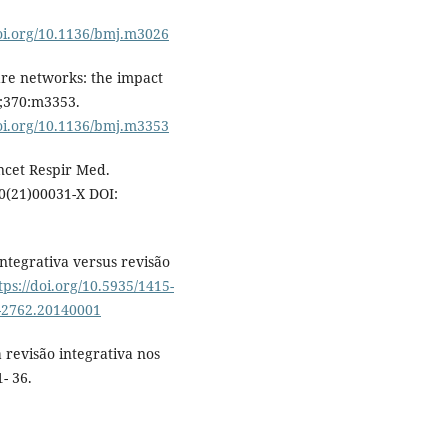
doi.org/10.1136/bmj.m3026
re networks: the impact
0;370:m3353.
doi.org/10.1136/bmj.m3353
ncet Respir Med.
(21)00031-X DOI:
ntegrativa versus revisão
tps://doi.org/10.5935/1415-
5-2762.20140001
revisão integrativa nos
- 36.