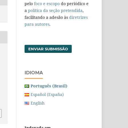
pelo
foco e escopo
do periódico e
a
política da seção pretendida
,
facilitando a adesão às
diretrizes
para autores
.
ENVIAR SUBMISSÃO
IDIOMA
º
Português (Brasil)
Español (España)
English
Indexada em