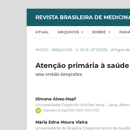
REVISTA BRASILEIRA DE MEDICIN
ATUAL
ARQUIVOS
SOBRE
PARA
INÍCIO
/
ARQUIVOS
/
V. 20 N. 47 (2025)
/
Artigos d
Atenção primária à saúde
uma revisão integrativa
Simone Alves-Hopf
Universidade Friedrich-Schiller Jena – Jena, Ale
https://orcid.org/0000-0002-1613-0702
Maria Edna Moura Vieira
Universidade de Brasília, Departamento de Saúde C