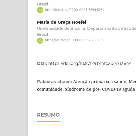
Brasil.
https://orcid.org/0000-0003-3599-5231
Maria da Graça Hoefel
Universidade de Brasília, Departamento de Saúde C
Brasil.
https://orcid.org/0000-0003-2176-5013
DOI:
https://doi.org/10.5712/rbmfc20(47)3644
Atenção primária à saúde, Med
Palavras-chave:
comunidade, Síndrome de pós- COVID-19 aguda
RESUMO