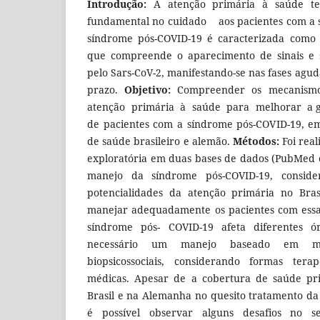
Introdução:
A atenção primária à saúde t
fundamental no cuidado aos pacientes com a 
síndrome pós-COVID-19 é caracterizada como 
que compreende o aparecimento de sinais e s
pelo Sars-CoV-2, manifestando-se nas fases agud
prazo.
Objetivo:
Compreender os mecanism
atenção primária à saúde para melhorar a ge
de pacientes com a síndrome pós-COVID-19, em
de saúde brasileiro e alemão.
Métodos:
Foi rea
exploratória em duas bases de dados (PubMed 
manejo da síndrome pós-COVID-19, conside
potencialidades da atenção primária no Bra
manejar adequadamente os pacientes com ess
síndrome pós- COVID-19 afeta diferentes ó
necessário um manejo baseado em mo
biopsicossociais, considerando formas ter
médicas. Apesar de a cobertura de saúde pr
Brasil e na Alemanha no quesito tratamento da
é possível observar alguns desafios no 