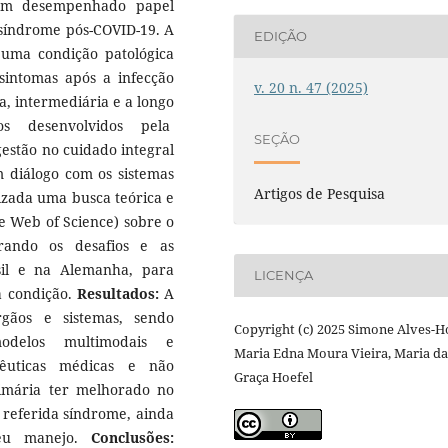
em desempenhado papel
síndrome pós-COVID-19. A
EDIÇÃO
uma condição patológica
intomas após a infecção
v. 20 n. 47 (2025)
a, intermediária e a longo
os desenvolvidos pela
SEÇÃO
stão no cuidado integral
 diálogo com os sistemas
Artigos de Pesquisa
lizada uma busca teórica e
e Web of Science) sobre o
rando os desafios e as
sil e na Alemanha, para
LICENÇA
a condição.
Resultados:
A
rgãos e sistemas, sendo
Copyright (c) 2025 Simone Alves-H
delos multimodais e
Maria Edna Moura Vieira, Maria da
apêuticas médicas e não
Graça Hoefel
imária ter melhorado no
 referida síndrome, ainda
seu manejo.
Conclusões: