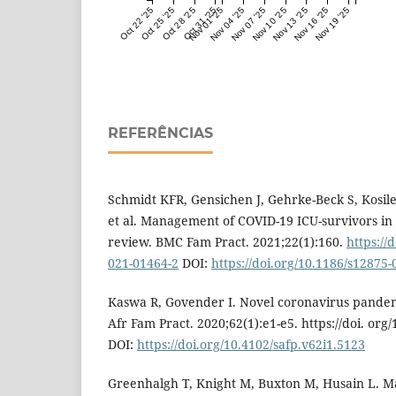
Oct 22 '25
Oct 25 '25
Oct 28 '25
Oct 31 '25
Nov 01 '25
Nov 04 '25
Nov 07 '25
Nov 10 '25
Nov 13 '25
Nov 16 '25
Nov 19 '25
REFERÊNCIAS
Schmidt KFR, Gensichen J, Gehrke-Beck S, Kosile
et al. Management of COVID-19 ICU-survivors in
review. BMC Fam Pract. 2021;22(1):160.
https://
021-01464-2
DOI:
https://doi.org/10.1186/s12875
Kaswa R, Govender I. Novel coronavirus pandemi
Afr Fam Pract. 2020;62(1):e1-e5. https://doi. org
DOI:
https://doi.org/10.4102/safp.v62i1.5123
Greenhalgh T, Knight M, Buxton M, Husain L. M