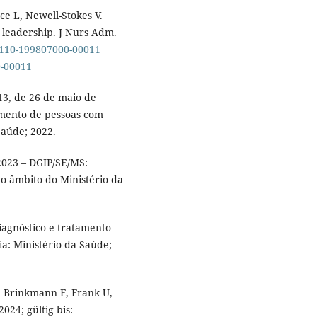
ce L, Newell-Stokes V.
 leadership. J Nurs Adm.
05110-199807000-00011
0-00011
13, de 26 de maio de
mento de pessoas com
Saúde; 2022.
/2023 – DGIP/SE/MS:
no âmbito do Ministério da
diagnóstico e tratamento
ia: Ministério da Saúde;
, Brinkmann F, Frank U,
2024; gültig bis: