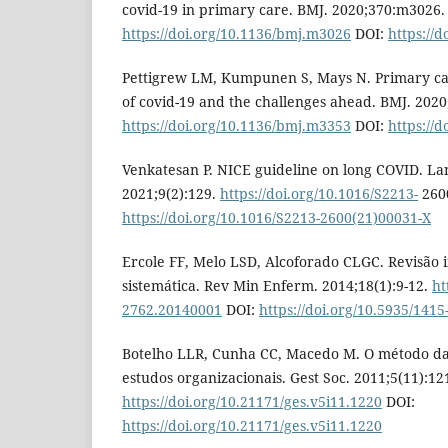
covid-19 in primary care. BMJ. 2020;370:m3026.
https://doi.org/10.1136/bmj.m3026
DOI:
https://
Pettigrew LM, Kumpunen S, Mays N. Primary ca
of covid-19 and the challenges ahead. BMJ. 202
https://doi.org/10.1136/bmj.m3353
DOI:
https://
Venkatesan P. NICE guideline on long COVID. La
2021;9(2):129.
https://doi.org/10.1016/S2213-
2600
https://doi.org/10.1016/S2213-2600(21)00031-X
Ercole FF, Melo LSD, Alcoforado CLGC. Revisão i
sistemática. Rev Min Enferm. 2014;18(1):9-12.
ht
2762.20140001
DOI:
https://doi.org/10.5935/141
Botelho LLR, Cunha CC, Macedo M. O método da 
estudos organizacionais. Gest Soc. 2011;5(11):121
https://doi.org/10.21171/ges.v5i11.1220
DOI:
https://doi.org/10.21171/ges.v5i11.1220