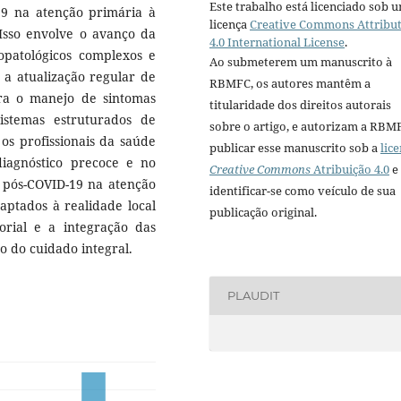
Este trabalho está licenciado sob 
9 na atenção primária à
licença
Creative Commons Attribu
sso envolve o avanço da
4.0 International License
.
opatológicos complexos e
Ao submeterem um manuscrito à
 a atualização regular de
RBMFC, os autores mantêm a
ara o manejo de sintomas
titularidade dos direitos autorais
temas estruturados de
sobre o artigo, e autorizam a RBM
os profissionais da saúde
publicar esse manuscrito sob a
lic
agnóstico precoce e no
Creative Commons
Atribuição 4.0
e
pós-COVID-19 na atenção
identificar-se como veículo de sua
aptados à realidade local
publicação original.
orial e a integração das
ão do cuidado integral.
PLAUDIT