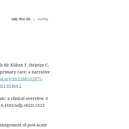
|
daily (first 30)
monthly
k RP, Kühne F, Heintze C,
 primary care: a narrative
doi.org/10.1186/s12875-
-021-01464-2
c: a clinical overview. S
/10.4102/safp.v62i1.5123
anagement of post-acute