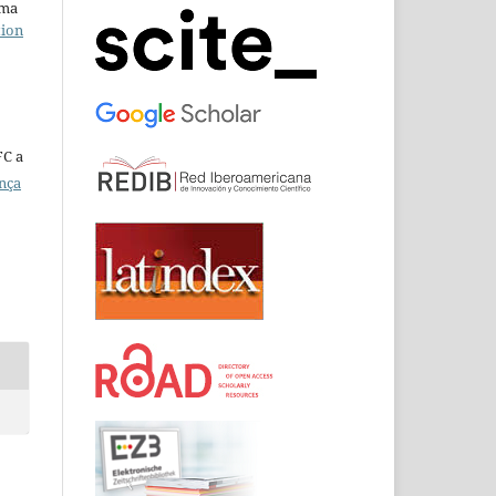
uma
tion
FC a
ença