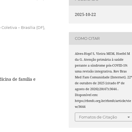
2025-10-22
oletiva – Brasília (DF),
COMO CITAR
Alves-Hopf S, Vieira MEM, Hoefel M
da G. Atenção primária à saúde
perante a síndrome pós-COVID-19:
uma revisão integrativa. Rev Bras
Med Fam Comunidade [Internet]. 22
icina de família e
de outubro de 2025 [citado 8º de
agosto de 2026];20(47):3644 .
Disponível em:
https://rbmfc.org.br/rbmfc/article/vie
w/3644
Fomatos de Citação