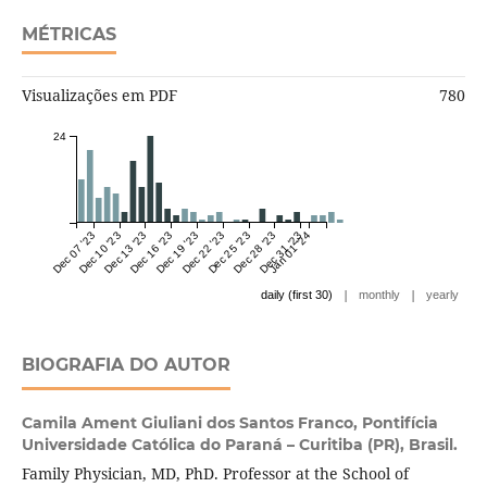
MÉTRICAS
Visualizações em PDF
780
24
Dec 07 '23
Dec 10 '23
Dec 13 '23
Dec 16 '23
Dec 19 '23
Dec 22 '23
Dec 25 '23
Dec 28 '23
Dec 31 '23
Jan 01 '24
|
|
daily (first 30)
monthly
yearly
BIOGRAFIA DO AUTOR
Camila Ament Giuliani dos Santos Franco,
Pontifícia
Universidade Católica do Paraná – Curitiba (PR), Brasil.
Family Physician, MD, PhD. Professor at the School of