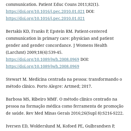
communication. Patient Educ Couns 2011;82(1).
https://doi.org/10.1016/j.pec.2010.01.021
DOI:
https://doi.org/10.1016/j.pec.2010.01.021
Bertakis KD, Franks P, Epstein RM. Patient-centered
communication in primary care: physician and patient
gender and gender concordance. J Womens Health
(Larchmt) 2009;18(4):539-45.
https://doi.org/10.1089/jwh.2008.0969
DOI:
https://doi.org/10.1089/jwh.2008.0969
Stewart M. Medicina centrada na pessoa: transformando o
método clínico. Porto Alegre: Artmed; 2017.
Barbosa MS, Ribeiro MMF. O método clínico centrado na
pessoa na formação médica como ferramenta de promoção
de saúde. Rev Med Minas Gerais 2016;26(Supl 8):S216-S222.
Iversen ED, Wolderslund M, Kofoed PE, Gulbrandsen P,