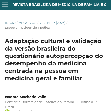
REVISTA BRASILEIRA DE MEDICINA DE FAMÍLIA E COMUNIDADE
INÍCIO
/
ARQUIVOS
/
V. 18 N. 45 (2023)
/
Especial Residência Médica
Adaptação cultural e validação
da versão brasileira do
questionário autopercepção do
desempenho da medicina
centrada na pessoa em
medicina geral e familiar
Isadora Machado Valle
Pontifícia Universidade Católica do Paraná – Curitiba (PR),
Brasil.