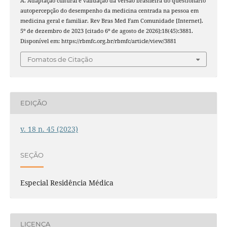
A. Adaptação cultural e validação da versão brasileira do questionário
autopercepção do desempenho da medicina centrada na pessoa em
medicina geral e familiar. Rev Bras Med Fam Comunidade [Internet].
5º de dezembro de 2023 [citado 6º de agosto de 2026];18(45):3881.
Disponível em: https://rbmfc.org.br/rbmfc/article/view/3881
Fomatos de Citação
EDIÇÃO
v. 18 n. 45 (2023)
SEÇÃO
Especial Residência Médica
LICENÇA