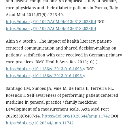
and disease complications: An empirical study of primary
care physicians and their diabetic patients in Parma, Italy.
Acad Med 2012;87(9):1243-49.
https://doi.org/10.1097/ACM.0b013e3182628fbf
DOI:
https://doi.org/10.1097/ACM.0b013e3182628fbf
Altin SV, Stock S. The impact of health literacy, patient-
centered communication and shared decision-making on
patients’ satisfaction with care received in German primary
care practices. BMC Health Serv Res 2016;16(1).
https://doi.org/10.1186/s12913-016-1693-y
DOI:
https://doi.org/10.1186/s12913-016-1693-y
Santiago LM, Simões JA, Vale M, de Faria E, Ferreira PL,
Rosendo I. Self-awareness of performing patient-centered
medicine in general practice / family medicine:
Development of a measurement scale. Acta Med Port
2020;33(6):407-14.
https://doi.org/10.20344/amp.11742
DOI:
https://doi.org/10.20344/amp.11742