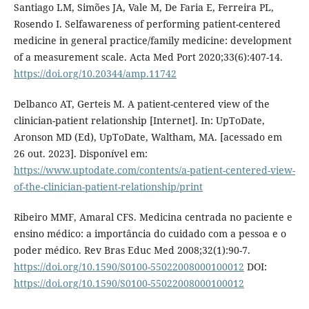
Santiago LM, Simões JA, Vale M, De Faria E, Ferreira PL,
Rosendo I. Selfawareness of performing patient-centered
medicine in general practice/family medicine: development
of a measurement scale. Acta Med Port 2020;33(6):407-14.
https://doi.org/10.20344/amp.11742
Delbanco AT, Gerteis M. A patient-centered view of the
clinician-patient relationship [Internet]. In: UpToDate,
Aronson MD (Ed), UpToDate, Waltham, MA. [acessado em
26 out. 2023]. Disponível em:
https://www.uptodate.com/contents/a-patient-centered-view-
of-the-clinician-patient-relationship/print
Ribeiro MMF, Amaral CFS. Medicina centrada no paciente e
ensino médico: a importância do cuidado com a pessoa e o
poder médico. Rev Bras Educ Med 2008;32(1):90-7.
https://doi.org/10.1590/S0100-55022008000100012
DOI:
https://doi.org/10.1590/S0100-55022008000100012