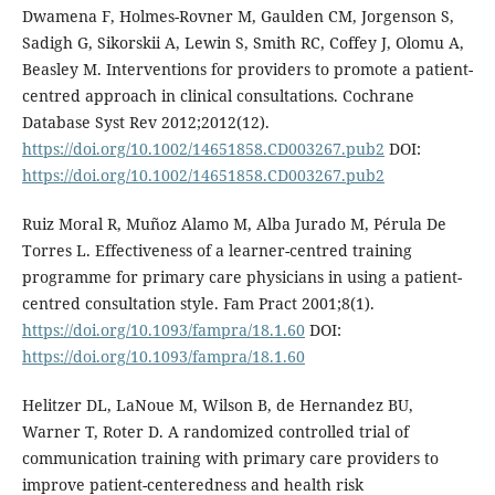
Dwamena F, Holmes-Rovner M, Gaulden CM, Jorgenson S,
Sadigh G, Sikorskii A, Lewin S, Smith RC, Coffey J, Olomu A,
Beasley M. Interventions for providers to promote a patient-
centred approach in clinical consultations. Cochrane
Database Syst Rev 2012;2012(12).
https://doi.org/10.1002/14651858.CD003267.pub2
DOI:
https://doi.org/10.1002/14651858.CD003267.pub2
Ruiz Moral R, Muñoz Alamo M, Alba Jurado M, Pérula De
Torres L. Effectiveness of a learner-centred training
programme for primary care physicians in using a patient-
centred consultation style. Fam Pract 2001;8(1).
https://doi.org/10.1093/fampra/18.1.60
DOI:
https://doi.org/10.1093/fampra/18.1.60
Helitzer DL, LaNoue M, Wilson B, de Hernandez BU,
Warner T, Roter D. A randomized controlled trial of
communication training with primary care providers to
improve patient-centeredness and health risk