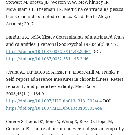
Stewart M, Brown JB, Weston WW, McWhinney IR,
McWilliam CL, Freeman TR. Medicina centrada na pessoa:
transformando o método clínico. 3. ed. Porto Alegre:
Artmed; 2017.
Bandura A. Self-efficacy determinants of anticipated fears
and calamities. J Personal Soc Psychol 1983;45(2):464-9.
https://doi.org/10.1037/0022-3514.45.2.464
DOI:
https://doi.org/10.1037/0022-3514.45.2.464
Jerant A., Dimatteo R, Arnsten J, Moore-Hill M, Franks P.
Self- report adherence measures in chronic illness: Retest
reliability and predictive validity. Med Care
2008;46(11);1134-9.
https://doi.org/10.1097/MLR.0b013e31817924e4
DOI:
https://doi.org/10.1097/MLR.0b013e31817924e4
Canale S, Louis DZ, Maio V, Wang X, Rossi G, Hojat M,
Gonnella JS. The relationship between physician empathy