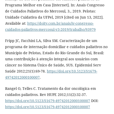
Programa Melhor em Casa [Internet]. In: Anais Congresso
de Cuidados Paliativos do Mercosul, 3., 2019. Pelotas:
Unidade Cuidativa da UFPel, 2019 [cited on Jun 13, 2022].
Available at:
https://doity.com.br/anais/iv-congresso-
cuidados-paliativos-mercosul-v3-2019/trabalho/93979
Fripp JC, Facchini LA, Silva SM. Caracterização de um
programa de internação domiciliar e cuidados paliativos no
Município de Pelotas, Estado do Rio Grande do Sul, Brasil:
uma contribuição à atenção integral aos usuários com
câncer no Sistema Único de Saúde, SUS. Epidemiol Serv
Saúde 2012;21(1):69-78.
https://doi.org/10.5123/S1679-
49742012000100007
.
Rangel O, Telles C. Tratamento da dor oncológica em
cuidados paliativos. Rev HUPE 2012;11(2):32-37.
https://doi.org/10.5123/S1679-49742012000100007
DOI:
https://doi.org/10.5123/S1679-49742012000100007