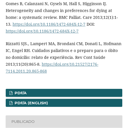
Gomes B, Calanzani N, Gysels M, Hall S, Higginson IJ.
Heterogeneity and changes in preferences for dying at
home: a systematic review. BMC Palliat. Care 2013;12(1):1-
13.
https://doi.org/10.1186/1472-684X-12-7
DOI:
https://doi.org/10.1186/1472-684X-12-7
Rizzatti SJS., Lampert MA, Brondani CM, Donati L, Hofmann
IC, Engel RH. Cuidados paliativos e o preparo para o óbito
no domicílio: relato de experiência. Rev Cont Saúde
2013;11(20):865-8.
https://doi.org/10.21527/2176-
7114.2011.20.865-868
PDF/A
PDF/A (ENGLISH)
PUBLICADO