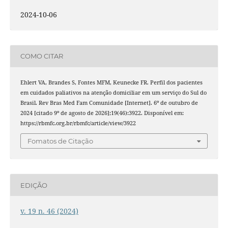
2024-10-06
COMO CITAR
Ehlert VA, Brandes S, Fontes MFM, Keunecke FR. Perfil dos pacientes
em cuidados paliativos na atenção domiciliar em um serviço do Sul do
Brasil. Rev Bras Med Fam Comunidade [Internet]. 6º de outubro de
2024 [citado 9º de agosto de 2026];19(46):3922. Disponível em:
https://rbmfc.org.br/rbmfc/article/view/3922
Fomatos de Citação
EDIÇÃO
v. 19 n. 46 (2024)