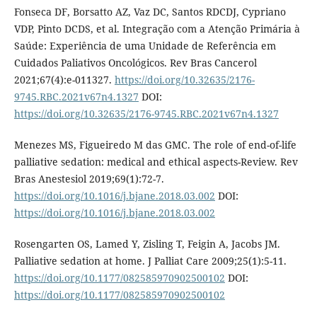
Fonseca DF, Borsatto AZ, Vaz DC, Santos RDCDJ, Cypriano
VDP, Pinto DCDS, et al. Integração com a Atenção Primária à
Saúde: Experiência de uma Unidade de Referência em
Cuidados Paliativos Oncológicos. Rev Bras Cancerol
2021;67(4):e-011327.
https://doi.org/10.32635/2176-
9745.RBC.2021v67n4.1327
DOI:
https://doi.org/10.32635/2176-9745.RBC.2021v67n4.1327
Menezes MS, Figueiredo M das GMC. The role of end-of-life
palliative sedation: medical and ethical aspects-Review. Rev
Bras Anestesiol 2019;69(1):72-7.
https://doi.org/10.1016/j.bjane.2018.03.002
DOI:
https://doi.org/10.1016/j.bjane.2018.03.002
Rosengarten OS, Lamed Y, Zisling T, Feigin A, Jacobs JM.
Palliative sedation at home. J Palliat Care 2009;25(1):5-11.
https://doi.org/10.1177/082585970902500102
DOI:
https://doi.org/10.1177/082585970902500102