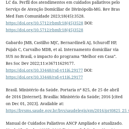
LC da. Perfil dos atendimentos em cuidados paliativos pelo
Serviço de Atenção Domiciliar de Divinópolis-MG. Rev Bras
Med Fam Comunidade 2023;18(45):3528.
https://doi.org/10.5712/rbmfc18(45)3528
DOI:
https://doi.org/10.5712/rbmfc18(45)3528
Gabardo JMB, Castilho MJC, Bernardineli AJ, Schuroff HP,
Pujals C, Carvalho MDB, et al. Internamento domiciliar via
SUS no Brasil, o impacto do programa “Melhor em Casa”.
Res Soc Dev 2022;11:e36711629177.
https://doi.org/10.33448/rsd-v11i6.29177
DOI:
https://doi.org/10.33448/rsd-v11i6.29177
Brasil. Ministério da Saúde. Portaria nº 825, de 25 de abril
de 2016 [Internet]. Brasília: Ministério da Saúde; 2016 [cited
on Dec 01, 2023]. Available at:
https://bvsms.saude.gov.br/bvs/saudelegis/gm/2016/prt0825_25
Manual de Cuidados Paliativos ANCP Ampliado e atualizado.