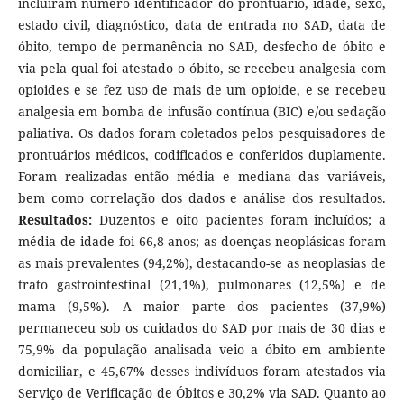
incluíram número identificador do prontuário, idade, sexo,
estado civil, diagnóstico, data de entrada no SAD, data de
óbito, tempo de permanência no SAD, desfecho de óbito e
via pela qual foi atestado o óbito, se recebeu analgesia com
opioides e se fez uso de mais de um opioide, e se recebeu
analgesia em bomba de infusão contínua (BIC) e/ou sedação
paliativa. Os dados foram coletados pelos pesquisadores de
prontuários médicos, codificados e conferidos duplamente.
Foram realizadas então média e mediana das variáveis,
bem como correlação dos dados e análise dos resultados.
Resultados:
Duzentos e oito pacientes foram incluídos; a
média de idade foi 66,8 anos; as doenças neoplásicas foram
as mais prevalentes (94,2%), destacando-se as neoplasias de
trato gastrointestinal (21,1%), pulmonares (12,5%) e de
mama (9,5%). A maior parte dos pacientes (37,9%)
permaneceu sob os cuidados do SAD por mais de 30 dias e
75,9% da população analisada veio a óbito em ambiente
domiciliar, e 45,67% desses indivíduos foram atestados via
Serviço de Verificação de Óbitos e 30,2% via SAD. Quanto ao