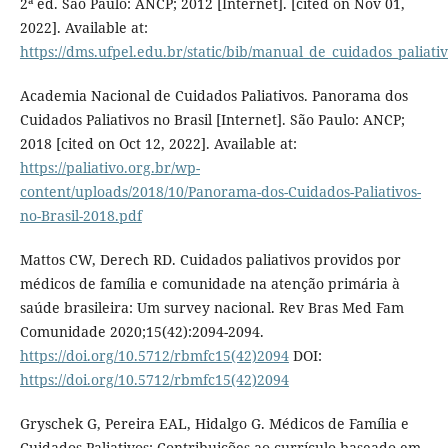
2ª ed. São Paulo: ANCP; 2012 [Internet]. [cited on Nov 01,
2022]. Available at:
https://dms.ufpel.edu.br/static/bib/manual_de_cuidados_paliati
Academia Nacional de Cuidados Paliativos. Panorama dos
Cuidados Paliativos no Brasil [Internet]. São Paulo: ANCP;
2018 [cited on Oct 12, 2022]. Available at:
https://paliativo.org.br/wp-
content/uploads/2018/10/Panorama-dos-Cuidados-Paliativos-
no-Brasil-2018.pdf
Mattos CW, Derech RD. Cuidados paliativos providos por
médicos de família e comunidade na atenção primária à
saúde brasileira: Um survey nacional. Rev Bras Med Fam
Comunidade 2020;15(42):2094-2094.
https://doi.org/10.5712/rbmfc15(42)2094
DOI:
https://doi.org/10.5712/rbmfc15(42)2094
Gryschek G, Pereira EAL, Hidalgo G. Médicos de Família e
Cuidados Paliativos: Contribuições ao currículo baseado em