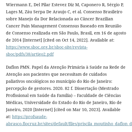
Wiermann E, Del Pilar Estevez Diz M, Caponero R, Sérgio P,
Lages M, Záu Serpa De Araujo C, et al. Consenso Brasileiro
sobre Manejo da Dor Relacionada ao Câncer Brazilian
Cancer Pain Management Consensus Baseado em Reunião
de Consenso realizada em São Paulo, Brasil, em 16 de agosto
de 2014 [Internet] [cited on Oct 14, 2022]. Available at:
https://www.sboc.org.br/sboc-site/revista-
sboc/pdfs/38/artigo2.pdf‌
Daflon PMN. Papel da Atenção Primária à Saúde na Rede de
Atenção aos pacientes que necessitam de cuidados
paliativos oncológicos no município do Rio de Janeiro:
percepção de gestores. 2020. 82 f. Dissertação (Mestrado
Profissional em Saúde da Família) – Faculdade de Ciências
Médicas, Universidade do Estado do Rio de Janeiro, Rio de
Janeiro, 2020 [Internet] [cited on Mar 10, 2023]. Available
at:
https://profsaude-
abrasco.fiocruz.br/sites/default/files/priscila_moutinho_daflon_d