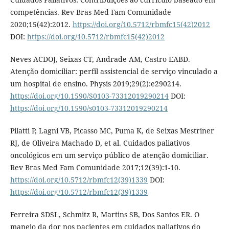
competências. Rev Bras Med Fam Comunidade
2020;15(42):2012.
https://doi.org/10.5712/rbmfc15(42)2012
DOI:
https://doi.org/10.5712/rbmfc15(42)2012
Neves ACDOJ, Seixas CT, Andrade AM, Castro EABD.
Atenção domiciliar: perfil assistencial de serviço vinculado a
um hospital de ensino. Physis 2019;29(2):e290214.
https://doi.org/10.1590/S0103-73312019290214
DOI:
https://doi.org/10.1590/s0103-73312019290214
Pilatti P, Lagni VB, Picasso MC, Puma K, de Seixas Mestriner
RJ, de Oliveira Machado D, et al. Cuidados paliativos
oncológicos em um serviço público de atenção domiciliar.
Rev Bras Med Fam Comunidade 2017;12(39):1-10.
https://doi.org/10.5712/rbmfc12(39)1339
DOI:
https://doi.org/10.5712/rbmfc12(39)1339
Ferreira SDSL, Schmitz R, Martins SB, Dos Santos ER. O
manejo da dor nos pacientes em cuidados paliativos do