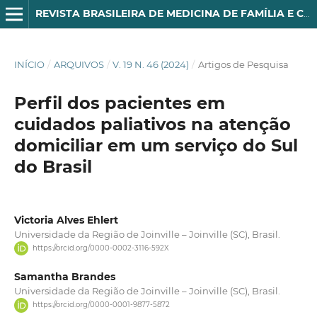
REVISTA BRASILEIRA DE MEDICINA DE FAMÍLIA E COMUNIDADE
INÍCIO
/
ARQUIVOS
/
V. 19 N. 46 (2024)
/
Artigos de Pesquisa
Perfil dos pacientes em
cuidados paliativos na atenção
domiciliar em um serviço do Sul
do Brasil
Victoria Alves Ehlert
Universidade da Região de Joinville – Joinville (SC), Brasil.
https://orcid.org/0000-0002-3116-592X
Samantha Brandes
Universidade da Região de Joinville – Joinville (SC), Brasil.
https://orcid.org/0000-0001-9877-5872